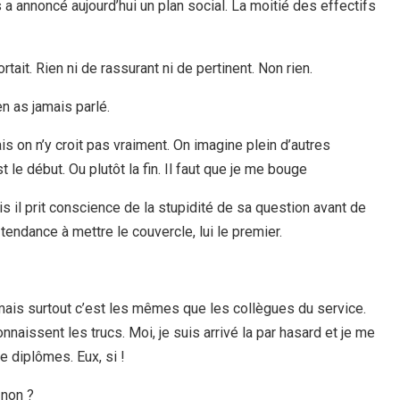
s a annoncé aujourd’hui un plan social. La moitié des effectifs
rtait. Rien ni de rassurant ni de pertinent. Non rien.
en as jamais parlé.
ais on n’y croit pas vraiment. On imagine plein d’autres
st le début. Ou plutôt la fin. Il faut que je me bouge
 mais il prit conscience de la stupidité de sa question avant de
t tendance à mettre le couvercle, lui le premier.
 mais surtout c’est les mêmes que les collègues du service.
onnaissent les trucs. Moi, je suis arrivé la par hasard et je me
e diplômes. Eux, si !
 non ?