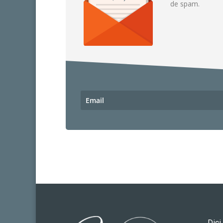
de spam.
Dici