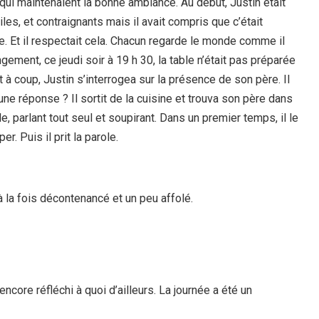
 qui maintenaient la bonne ambiance. Au début, Justin était
tiles, et contraignants mais il avait compris que c’était
ie. Et il respectait cela. Chacun regarde le monde comme il
ngement, ce jeudi soir à 19 h 30, la table n’était pas préparée
t à coup, Justin s’interrogea sur la présence de son père. Il
 une réponse ? Il sortit de la cuisine et trouva son père dans
, parlant tout seul et soupirant. Dans un premier temps, il le
r. Puis il prit la parole.
 à la fois décontenancé et un peu affolé.
ncore réfléchi à quoi d’ailleurs. La journée a été un