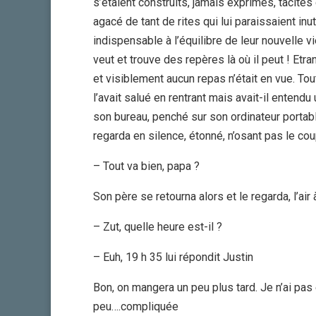
s’étaient construits, jamais exprimés, tacites
agacé de tant de rites qui lui paraissaient inu
indispensable à l’équilibre de leur nouvelle v
veut et trouve des repères là où il peut ! Etra
et visiblement aucun repas n’était en vue. Tou
l’avait salué en rentrant mais avait-il entendu
son bureau, penché sur son ordinateur portable
regarda en silence, étonné, n’osant pas le coupe
– Tout va bien, papa ?
Son père se retourna alors et le regarda, l’air
– Zut, quelle heure est-il ?
– Euh, 19 h 35 lui répondit Justin
Bon, on mangera un peu plus tard. Je n’ai pas e
peu….compliquée